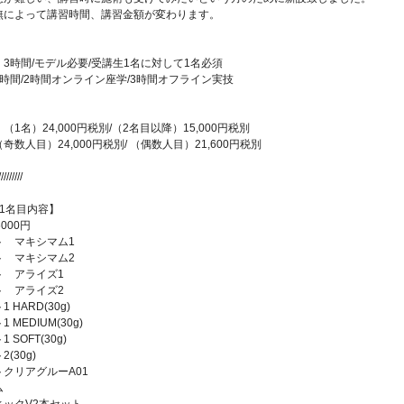
無によって講習時間、講習金額が変わります。
】
3時間/モデル必要/受講生1名に対して1名必須
時間/2時間オンライン座学/3時間オフライン実技
1名）24,000円税別/（2名目以降）15,000円税別
数人目）24,000円税別/ （偶数人目）21,600円税別
/////////
1名目内容】
000円
ト マキシマム1
ト マキシマム2
ト アライズ1
ト アライズ2
 HARD(30g)
MEDIUM(30g)
SOFT(30g)
(30g)
クリアグルーA01
ム