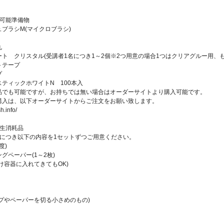
用可能準備物
ブラシM(マイクロブラシ)
丸
ト クリスタル(受講者1名につき1～2個※2つ用意の場合1つはクリアグルー用、
トテープ
プ
ティックホワイトN 100本入
品でも可能ですが、お持ちでは無い場合はオーダーサイトより購入可能です。
購入は、以下オーダーサイトからご注文をお願い致します。
h.info/
衛生消耗品
名につき以下の内容を1セットずつご用意ください。
度)
グペーパー(1～2枚)
け容器に入れてきてもOK)
プやペーパーを切る小さめのもの)