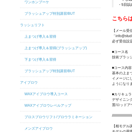
ワンホンブーケ
・5日以
ブラッシュアップ特別講習/BUT
こちら
ラッシュリフト
【メール受
「info@s
上まつげ導入＆習得
必ず受信設
上まつげ導入＆習得(ブラッシュアップ)
■コース名
技術ブラッ
下まつげ導入＆習得
■コース内容
ブラッシュアップ特別講習/BUT
基本の上ま
イメージに
アイブロウ
ようになり
WAXアイブロウ導入コース
■カリキュラ
デザイニング
置/ロッドア
WAXアイブロウレベルアップ
//////////////////////
プロスブロウリフト/ブロウラミネーション
【相モデル
メンズアイブロウ
モデルの用