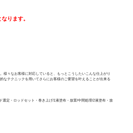
となります。
。様々なお客様に対応していると、もっとこうしたいこんな仕上がり
的なテクニックを用いてさらにお客様のご要望を叶えることが出来る
選定・ロッドセット・巻き上げ/1液塗布・放置/中間処理/2液塗布・放