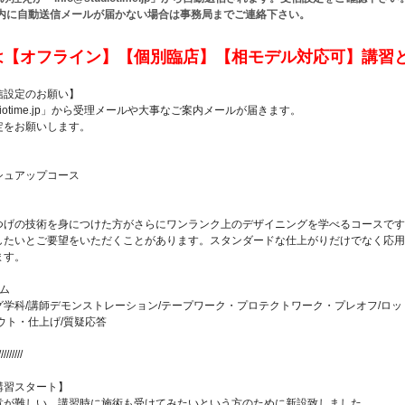
内に自動送信メールが届かない場合は事務局までご連絡下さい。
は【オフライン】【個別臨店】【相モデル対応可】講習
信設定のお願い】
tudiotime.jp」から受理メールや大事なご案内メールが届きます。
定をお願いします。
シュアップコース
つげの技術を身につけた方がさらにワンランク上のデザイニングを学べるコースです
したいとご要望をいただくことがあります。スタンダードな仕上がりだけでなく応用
ます。
ム
学科/講師デモンストレーション/テープワーク・プロテクトワーク・プレオフ/ロッド
ウト・仕上げ/質疑応答
/////////
講習スタート】
意が難しい、講習時に施術も受けてみたいという方のために新設致しました。