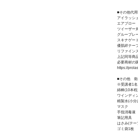
■その他代
アイラッシュ
エアブロー
ツイーザー
グループレー
スキナゲー
優肌絆テー
リファインス
上記同等商
必要商材の
https://prolas
■その他 
※受講者1
綿棒(10本程
ワインディン
精製水(小分
マスク
手指消毒液
筆記用具
はさみ(テー
ゴミ袋1枚