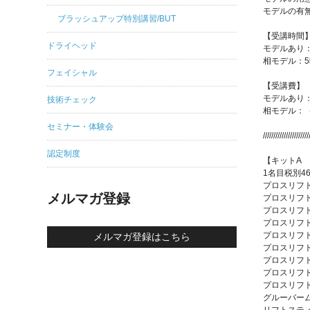
モデルの有
ブラッシュアップ特別講習/BUT
【受講時間
ドライヘッド
モデルあり：
相モデル：5
フェイシャル
【受講費】
モデルあり：（
技術チェック
相モデル：（奇
セミナー・体験会
//////////////////////
認定制度
【キットA 
1名目税別46
プロスリフ
メルマガ登録
プロスリフ
プロスリフ
プロスリフ
プロスリフト1
メルマガ登録はこちら
プロスリフト1 
プロスリフト1 
プロスリフト2
プロスリフト
グルーバー