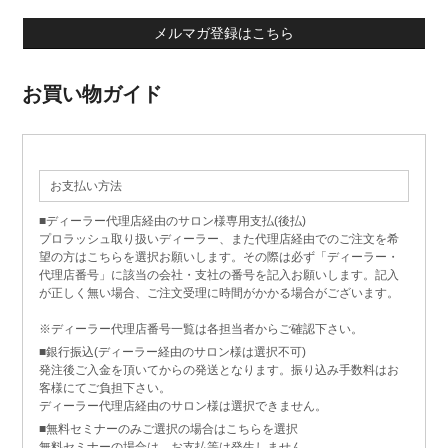
メルマガ登録はこちら
お買い物ガイド
お支払い方法
■ディーラー代理店経由のサロン様専用支払(後払)
プロラッシュ取り扱いディーラー、また代理店経由でのご注文を希
望の方はこちらを選択お願いします。その際は必ず「ディーラー・
代理店番号」に該当の会社・支社の番号を記入お願いします。記入
が正しく無い場合、ご注文受理に時間がかかる場合がございます。
※ディーラー代理店番号一覧は各担当者からご確認下さい。
■銀行振込(ディーラー経由のサロン様は選択不可)
発注後ご入金を頂いてからの発送となります。振り込み手数料はお
客様にてご負担下さい。
ディーラー代理店経由のサロン様は選択できません。
■無料セミナーのみご選択の場合はこちらを選択
無料セミナーの場合は、お支払等は発生しません。