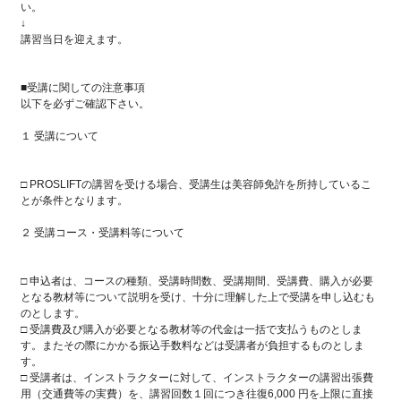
い。
↓
講習当日を迎えます。
■受講に関しての注意事項
以下を必ずご確認下さい。
１ 受講について
□ PROSLIFTの講習を受ける場合、受講生は美容師免許を所持しているこ
とが条件となります。
２ 受講コース・受講料等について
□ 申込者は、コースの種類、受講時間数、受講期間、受講費、購入が必要
となる教材等について説明を受け、十分に理解した上で受講を申し込むも
のとします。
□ 受講費及び購入が必要となる教材等の代金は一括で支払うものとしま
す。またその際にかかる振込手数料などは受講者が負担するものとしま
す。
□ 受講者は、インストラクターに対して、インストラクターの講習出張費
用（交通費等の実費）を、講習回数１回につき往復6,000 円を上限に直接