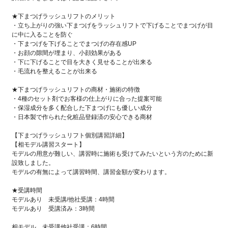
★下まつげラッシュリフトのメリット
・立ち上がりの強い下まつげをラッシュリフトで下げることでまつげが目
に中に入ることを防ぐ
・下まつげを下げることでまつげの存在感UP
・お顔の隙間が埋まり、小顔効果がある
・下に下げることで目を大きく見せることが出来る
・毛流れを整えることが出来る
★下まつげラッシュリフトの商材・施術の特徴
・4種のセット剤でお客様の仕上がりに合った提案可能
・保湿成分を多く配合した下まつげにも優しい成分
・日本製で作られた化粧品登録済の安心できる商材
【下まつげラッシュリフト個別講習詳細】
【相モデル講習スタート】
モデルの用意が難しい、講習時に施術も受けてみたいという方のために新
設致しました。
モデルの有無によって講習時間、講習金額が変わります。
★受講時間
モデルあり 未受講/他社受講：4時間
モデルあり 受講済み：3時間
相モデル 未受講他社受講：6時間