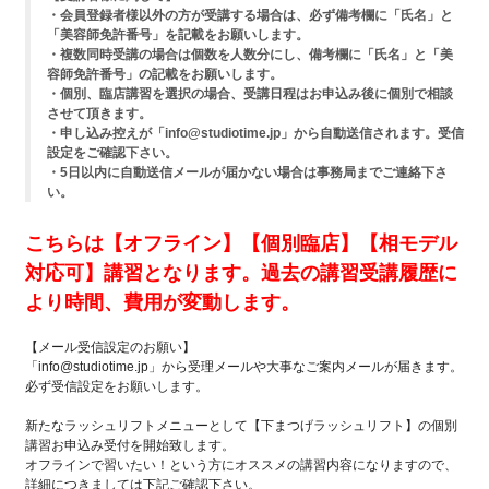
・会員登録者様以外の方が受講する場合は、必ず備考欄に「氏名」と
「美容師免許番号」を記載をお願いします。
・複数同時受講の場合は個数を人数分にし、備考欄に「氏名」と「美
容師免許番号」の記載をお願いします。
・個別、臨店講習を選択の場合、受講日程はお申込み後に個別で相談
させて頂きます。
・申し込み控えが「info@studiotime.jp」から自動送信されます。受信
設定をご確認下さい。
・5日以内に自動送信メールが届かない場合は事務局までご連絡下さ
い。
こちらは【オフライン】【個別臨店】【相モデル
対応可】講習となります。過去の講習受講履歴に
より時間、費用が変動します。
【メール受信設定のお願い】
「info@studiotime.jp」から受理メールや大事なご案内メールが届きます。
必ず受信設定をお願いします。
新たなラッシュリフトメニューとして【下まつげラッシュリフト】の個別
講習お申込み受付を開始致します。
オフラインで習いたい！という方にオススメの講習内容になりますので、
詳細につきましては下記ご確認下さい。