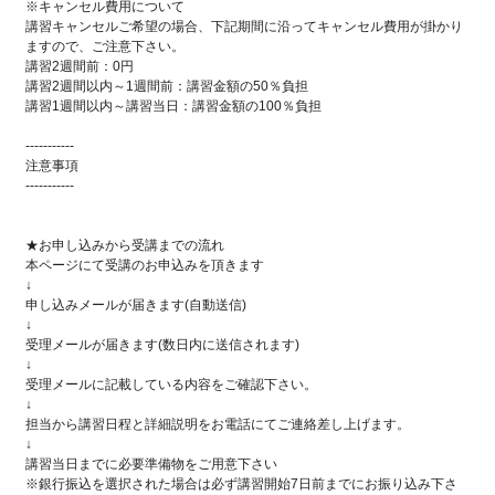
※キャンセル費用について
講習キャンセルご希望の場合、下記期間に沿ってキャンセル費用が掛かり
ますので、ご注意下さい。
講習2週間前：0円
講習2週間以内～1週間前：講習金額の50％負担
講習1週間以内～講習当日：講習金額の100％負担
-----------
注意事項
-----------
★お申し込みから受講までの流れ
本ページにて受講のお申込みを頂きます
↓
申し込みメールが届きます(自動送信)
↓
受理メールが届きます(数日内に送信されます)
↓
受理メールに記載している内容をご確認下さい。
↓
担当から講習日程と詳細説明をお電話にてご連絡差し上げます。
↓
講習当日までに必要準備物をご用意下さい
※銀行振込を選択された場合は必ず講習開始7日前までにお振り込み下さ