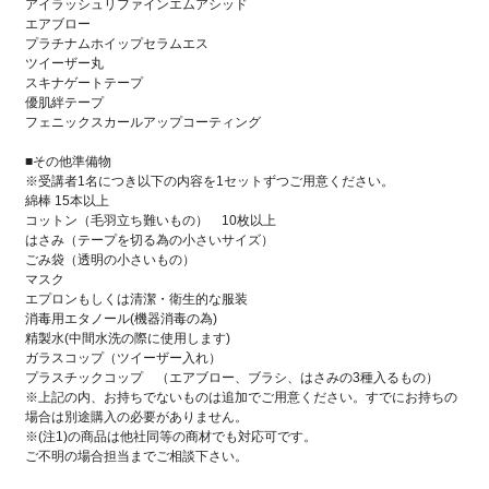
アイラッシュリファインエムアシッド
エアブロー
プラチナムホイップセラムエス
ツイーザー丸
スキナゲートテープ
優肌絆テープ
フェニックスカールアップコーティング
■その他準備物
※受講者1名につき以下の内容を1セットずつご用意ください。
綿棒 15本以上
コットン（毛羽立ち難いもの） 10枚以上
はさみ（テープを切る為の小さいサイズ）
ごみ袋（透明の小さいもの）
マスク
エプロンもしくは清潔・衛生的な服装
消毒用エタノール(機器消毒の為)
精製水(中間水洗の際に使用します)
ガラスコップ（ツイーザー入れ）
プラスチックコップ （エアブロー、ブラシ、はさみの3種入るもの）
※上記の内、お持ちでないものは追加でご用意ください。すでにお持ちの
場合は別途購入の必要がありません。
※(注1)の商品は他社同等の商材でも対応可です。
ご不明の場合担当までご相談下さい。