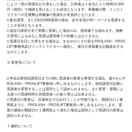
により一部の受講生が欠席をした場合、欠席者は１名当たり１時間10,000
円（税別）で補講を受けることが必須となります。再履修の際、インスト
ラクターの交通費は再履修の受講生が全負担となります。
□ 集合講習、また2名目同時講習の場合、必ず全員が同一コースを受講する
ことが必須となります。
□ 規定の講習を全て実際に受講した場合のみ、講習修了を認めます。無断
欠席等によるみなし受講は講習修了の対象とはなりません。
□ 受講日当日に欠席をする場合は、すみやかにその旨をPROLASH・PROS
LIFT事務局及びインストラクターへ報告し、後日欠席届書を記載提出する
ものとします。
６ 変更等について
□ 申込以降初回講習日までの間に受講者の変更を希望する場合、速やかにP
ROLASH・PROSLIFT事務局へ申し出るものとします。初回講習日以降に
受講者を変更することは原則として認められません。また変更・退職によ
る残りの受講時間を別受講者への振り替えは出来ません。
□ 受講日の変更は、店舗単位でのみ行うことが可能であり、開講日の１週
間前までに、PROLASH・PROSLIFT事務局へ申し出るものとします。変
更の連絡が開講日の１週間前より遅れた場合は原則として受講日の変更は
認められません。
７ 解約について