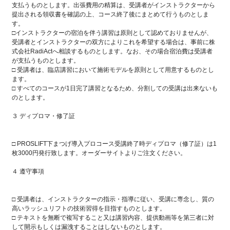
支払うものとします。出張費用の精算は、受講者がインストラクターから
提出される領収書を確認の上、コース終了後にまとめて行うものとしま
す。
□インストラクターの宿泊を伴う講習は原則として認めておりませんが、
受講者とインストラクターの双方によりこれを希望する場合は、事前に株
式会社RadiActへ相談するものとします。なお、その場合宿泊費は受講者
が支払うものとします。
□ 受講者は、臨店講習において施術モデルを原則として用意するものとし
ます。
□ すべてのコースが1日完了講習となるため、分割しての受講は出来ないも
のとします。
３ ディプロマ・修了証
□ PROSLIFT下まつげ導入プロコース受講終了時ディプロマ（修了証）は1
枚3000円発行致します。オーダーサイトよりご注文ください。
４ 遵守事項
□ 受講者は、インストラクターの指示・指導に従い、受講に専念し、質の
高いラッシュリフトの技術習得を目指すものとします。
□ テキストを無断で複写すること又は講習内容、提供動画等を第三者に対
して開示もしくは漏洩することはしないものとします。