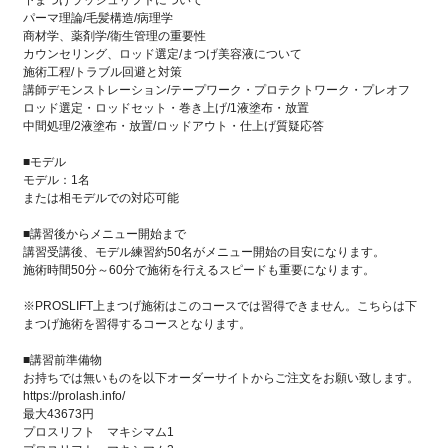
下まつげラッシュリフトについて
パーマ理論/毛髪構造/病理学
商材学、薬剤学/衛生管理の重要性
カウンセリング、ロッド選定/まつげ美容液について
施術工程/トラブル回避と対策
講師デモンストレーション/テープワーク・プロテクトワーク・プレオフ
ロッド選定・ロッドセット・巻き上げ/1液塗布・放置
中間処理/2液塗布・放置/ロッドアウト・仕上げ質疑応答
■モデル
モデル：1名
または相モデルでの対応可能
■講習後からメニュー開始まで
講習受講後、モデル練習約50名がメニュー開始の目安になります。
施術時間50分～60分で施術を行えるスピードも重要になります。
※PROSLIFT上まつげ施術はこのコースでは習得できません。こちらは下
まつげ施術を習得するコースとなります。
■講習前準備物
お持ちでは無いものを以下オーダーサイトからご注文をお願い致します。
https://prolash.info/
最大43673円
プロスリフト マキシマム1