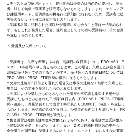
□ テキスト及び練習用キット、提供動画は受講の目的のみに使用し、第三
者に対して無償で譲渡又は販売等しないものとします。また、テキスト及
び練習用キット、提供動画の再発行は原則的に行わないため、受講者は紛
失等のないよう十分に注意するものとします。
□ 受講者名簿に記載された者以外が講習に立ち会うこと等は一切認められ
ず、もしこれが発覚した場合、違約金としてその者の受講費の二倍の金員
を支払うものとします。
５ 受講及び欠席について
□ 受講者は、欠席を希望する場合、開講日の3 日前までに、PROLASH・P
ROSLIFT事務局へ申し出るものとします。この場合、欠席した講座を翌日
以降に振り替えて受講することができ、振り替えの具体的日時については
PROLASH・PROSLIFT事務局の指示に従うものとします。
□ 欠席の連絡が7 日前より遅れた場合又は事前の連絡なく無断で欠席した
場合は、その講座を受講したものとみなします。
□ 欠席により受講したものとみなされた講座の再受講を希望する場合は、
受講したものとみなされた日以降30 日以内にPROLASH・PROSLIFT事務
局へ連絡し、再受講費として講習１時間あたり10,000 円（税別）を支払う
ものとします。再受講の具体的日時は、受講者の意向にも配慮した上、PR
OLASH・PROSLIFT事務局が決定します。
□ 集合講習は複数店舗単位を対象に行うものであり、各店舗の全受講生が
同時に講習を受けるものとします。また、2 名目以降同時講習の場合も、
全受講生が同日時に受講するものとします。もっとも、やむをえない事情